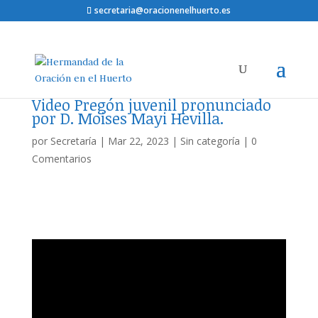
secretaria@oracionenelhuerto.es
Video Pregón juvenil pronunciado
por D. Moises Mayi Hevilla.
por
Secretaría
|
Mar 22, 2023
|
Sin categoría
|
0
Comentarios