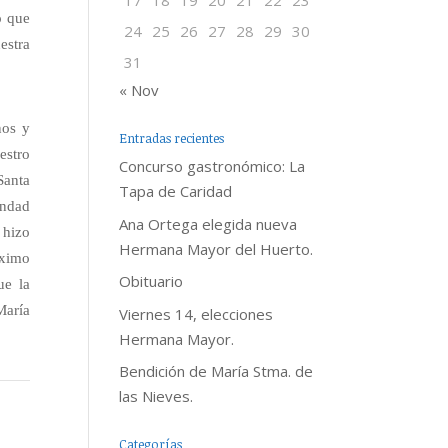
17
18
19
20
21
22
23
o que
24
25
26
27
28
29
30
estra
31
« Nov
nos y
Entradas recientes
estro
Concurso gastronómico: La
Santa
Tapa de Caridad
andad
Ana Ortega elegida nueva
 hizo
Hermana Mayor del Huerto.
óximo
Obituario
ue la
María
Viernes 14, elecciones
Hermana Mayor.
Bendición de María Stma. de
las Nieves.
Categorías