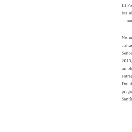
III P
los a
sema
No ac
cofra
Señor
2019,
un ob
entre
Domin
prego
Santí