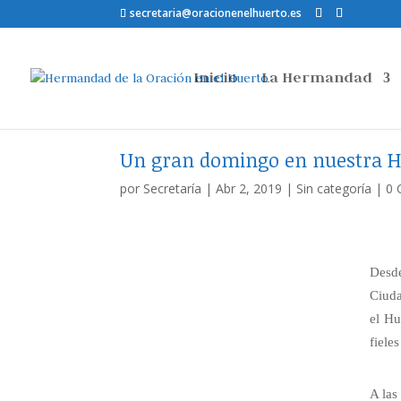
secretaria@oracionenelhuerto.es
Inicio
La Hermandad
Un gran domingo en nuestra H
por
Secretaría
|
Abr 2, 2019
|
Sin categoría
|
0 
Desde
Ciuda
el Hu
fiele
A las