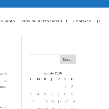
s Santo
Vida de Hermandad
Contacto
agosto 2026
estra
L
M
X
J
V
S
D
ón en
1
2
anos,
3
4
5
6
7
8
9
10
11
12
13
14
15
16
zo un