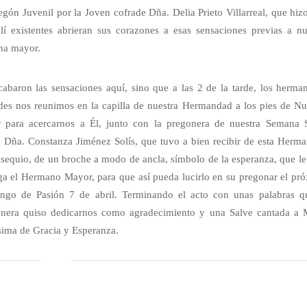
regón Juvenil por la Joven cofrade Dña. Delia Prieto Villarreal, que hiz
llí existentes abrieran sus corazones a esas sensaciones previas a nu
na mayor.
abaron las sensaciones aquí, sino que a las 2 de la tarde, los herma
des nos reunimos en la capilla de nuestra Hermandad a los pies de Nu
 para acercarnos a Él, junto con la pregonera de nuestra Semana 
 Dña. Constanza Jiménez Solís, que tuvo a bien recibir de esta Herm
sequio, de un broche a modo de ancla, símbolo de la esperanza, que le
ga el Hermano Mayor, para que así pueda lucirlo en su pregonar el pr
go de Pasión 7 de abril. Terminando el acto con unas palabras q
nera quiso dedicarnos como agradecimiento y una Salve cantada a 
sima de Gracia y Esperanza.