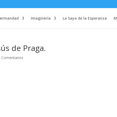
Hermandad
Imaginería
La Saya de la Esperanza
M
sús de Praga.
0 Comentarios