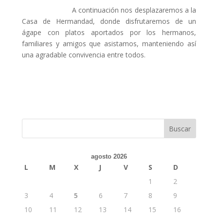
A continuación nos desplazaremos a la
Casa de Hermandad, donde disfrutaremos de un
ágape con platos aportados por los hermanos,
familiares y amigos que asistamos, manteniendo así
una agradable convivencia entre todos.
agosto 2026
L
M
X
J
V
S
D
1
2
3
4
5
6
7
8
9
10
11
12
13
14
15
16