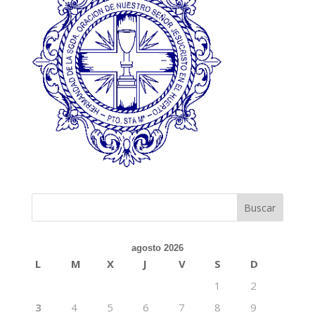
agosto 2026
L
M
X
J
V
S
D
1
2
3
4
5
6
7
8
9