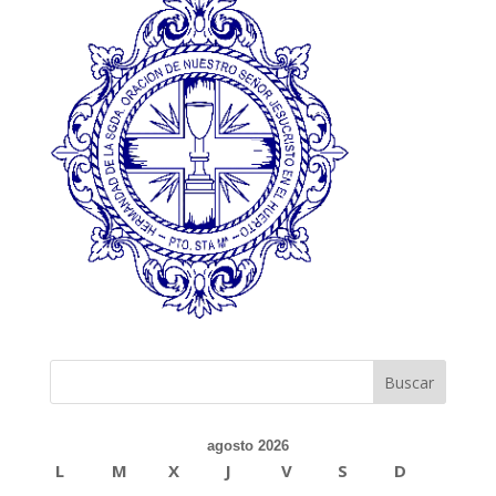
agosto 2026
L
M
X
J
V
S
D