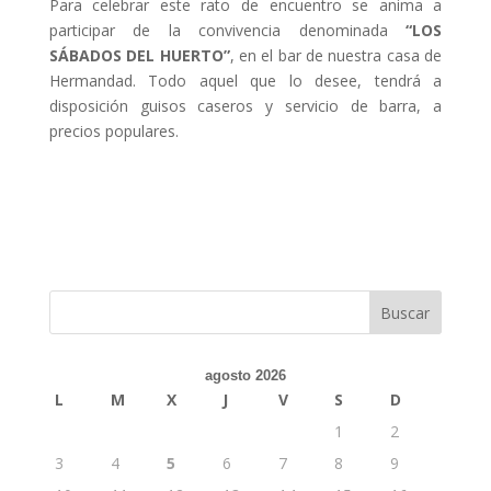
Para celebrar este rato de encuentro se anima a
participar de la convivencia denominada
“LOS
SÁBADOS DEL HUERTO”
, en el bar de nuestra casa de
Hermandad. Todo aquel que lo desee, tendrá a
disposición guisos caseros y servicio de barra, a
precios populares.
agosto 2026
L
M
X
J
V
S
D
1
2
3
4
5
6
7
8
9