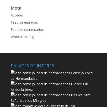
Meta
Acceder
Feed de entradas
Feed de comentarios
WordPress.org
ENLACES DE INTERÉS
Consejo Local
de Hermandades
Diócesis de
Asidonia-Jerez
Basílica Ntra.
Señora de los Milagros
Evangelio del día