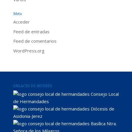
Meta
Acceder
Feed de entradas
Feed de comentarios
WordPress.org
ENLACES DE INTERÉS
Consejo Local
de Hermandades
Diócesis de
Asidonia-Jerez
Basílica Ntra.
Señora de los Milagros