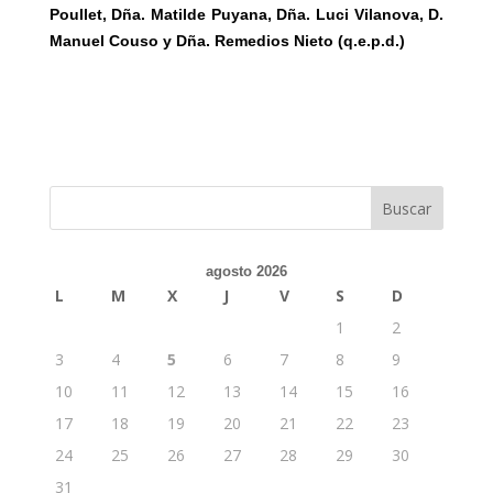
Poullet, Dña. Matilde Puyana, Dña. Luci Vilanova, D.
Manuel Couso y Dña. Remedios Nieto (q.e.p.d.)
agosto 2026
L
M
X
J
V
S
D
1
2
3
4
5
6
7
8
9
10
11
12
13
14
15
16
17
18
19
20
21
22
23
24
25
26
27
28
29
30
31