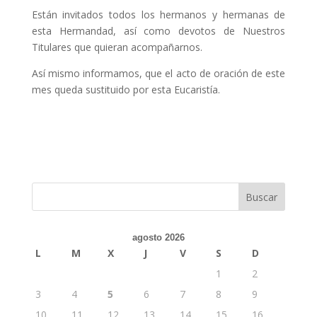
Están invitados todos los hermanos y hermanas de
esta Hermandad, así como devotos de Nuestros
Titulares que quieran acompañarnos.
Así mismo informamos, que el acto de oración de este
mes queda sustituido por esta Eucaristía.
agosto 2026
L
M
X
J
V
S
D
1
2
3
4
5
6
7
8
9
10
11
12
13
14
15
16