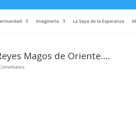
Hermandad
Imaginería
La Saya de la Esperanza
M
 Reyes Magos de Oriente….
 Comentarios