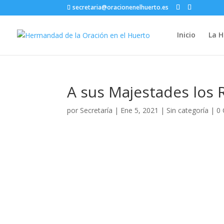
secretaria@oracionenelhuerto.es
Inicio
La 
A sus Majestades los
por
Secretaría
|
Ene 5, 2021
|
Sin categoría
|
0