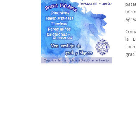
pata
herm
agrad
Como 
la B
conm
graci