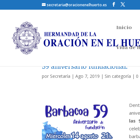
secretaria@oracionenelhuerto.es
Inicio
Vida de
59 aniversario fundacional.
por
Secretaría
|
Ago 7, 2019
|
Sin categoría
|
0
Dent
anive
las 
cele
barb