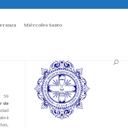
peranza
Miércoles Santo
l 59
r de
ndad
habrá
has,