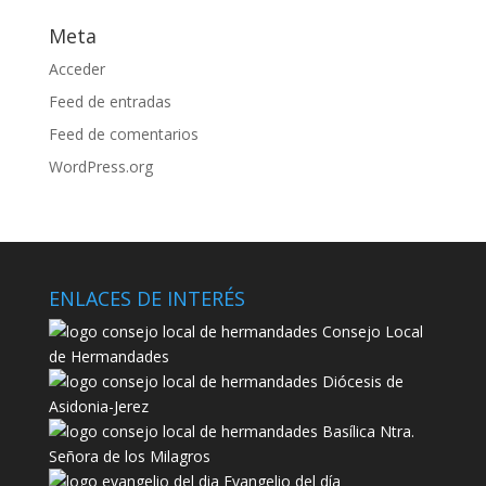
Meta
Acceder
Feed de entradas
Feed de comentarios
WordPress.org
ENLACES DE INTERÉS
Consejo Local
de Hermandades
Diócesis de
Asidonia-Jerez
Basílica Ntra.
Señora de los Milagros
Evangelio del día