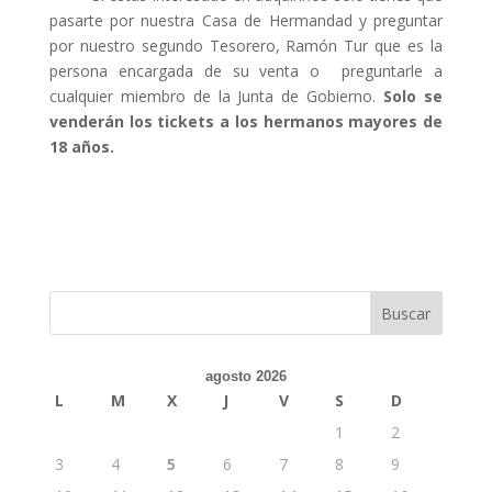
pasarte por nuestra Casa de Hermandad y preguntar
por nuestro segundo Tesorero, Ramón Tur que es la
persona encargada de su venta o preguntarle a
cualquier miembro de la Junta de Gobierno.
Solo se
venderán los tickets a los hermanos mayores de
18 años.
agosto 2026
L
M
X
J
V
S
D
1
2
3
4
5
6
7
8
9