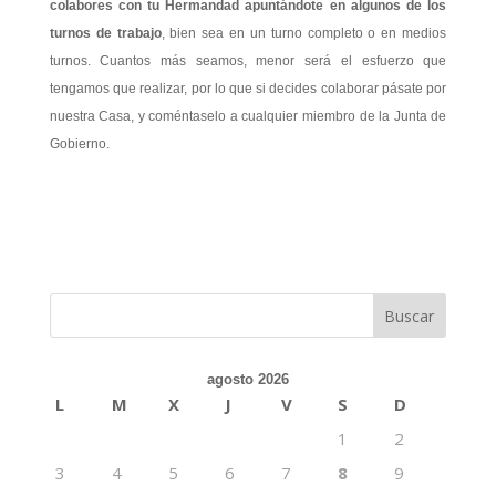
colabores con tu Hermandad apuntándote en algunos de los
turnos de trabajo
, bien sea en un turno completo o en medios
turnos. Cuantos más seamos, menor será el esfuerzo que
tengamos que realizar, por lo que si decides colaborar pásate por
nuestra Casa, y coméntaselo a cualquier miembro de la Junta de
Gobierno.
agosto 2026
L
M
X
J
V
S
D
1
2
3
4
5
6
7
8
9