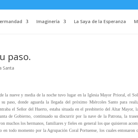
Hermandad
Imaginería
La Saya de la Esperanza
M
su paso.
a Santa
a nueve y media de la noche tuvo lugar en la Iglesia Mayor Prioral, el So
 su paso, donde aguarda la llegada del próximo Miércoles Santo para realiz
traba el Señor del Huerto, estaba situada en el presbiterio del Altar Mayor, l
nta de Gobierno, continuado su discurrir por la nave de la Patrona, la trase
eron muchos los hermanos, familiares y fieles en general los que quisieron aco
ado en todo momento por la Agrupación Coral Portuense, los cuales entonaron 