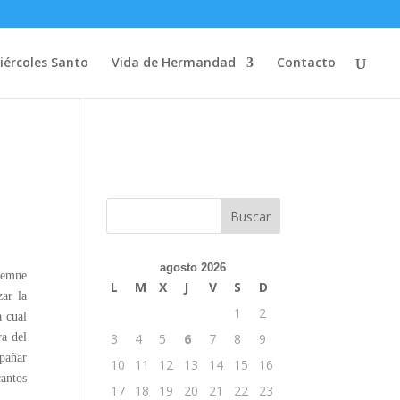
iércoles Santo
Vida de Hermandad
Contacto
agosto 2026
lemne
L
M
X
J
V
S
D
ar la
1
2
a cual
ra del
3
4
5
6
7
8
9
mpañar
10
11
12
13
14
15
16
cantos
17
18
19
20
21
22
23