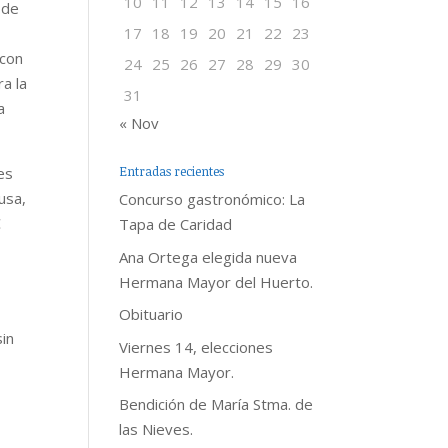
10
11
12
13
14
15
16
 de
17
18
19
20
21
22
23
 con
24
25
26
27
28
29
30
a la
31
a
« Nov
Entradas recientes
es
usa,
Concurso gastronómico: La
€
Tapa de Caridad
Ana Ortega elegida nueva
Hermana Mayor del Huerto.
Obituario
sin
Viernes 14, elecciones
Hermana Mayor.
Bendición de María Stma. de
las Nieves.