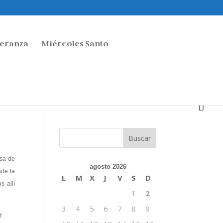
peranza
Miércoles Santo
sa de
agosto 2026
sde la
L
M
X
J
V
S
D
s allí
1
2
3
4
5
6
7
8
9
r