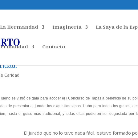
La Hermandad
Imaginería
La Saya de la Es
 Hermandad
Contacto
ridad.
de Caridad
 vistió de gala para acoger el I Concurso de Tapas a beneficio de su bol
ados de presentar al jurado las exquisitas tapas. Hubo para todos los gustos, de
ón, hasta el guiso más tradicional, y todas ellas pudieron ser degustada por lo
El Jurado que no lo tuvo nada fácil, estuvo formado po