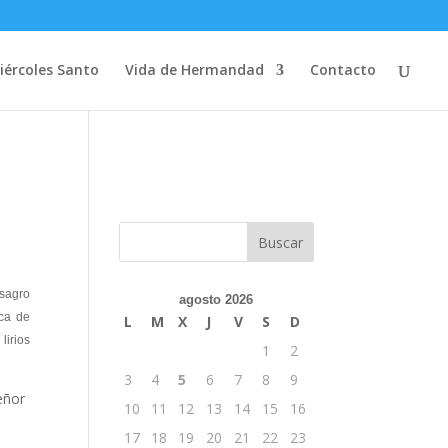
iércoles Santo
Vida de Hermandad
Contacto
sagro
agosto 2026
ica de
L
M
X
J
V
S
D
lirios
1
2
3
4
5
6
7
8
9
eñor
10
11
12
13
14
15
16
17
18
19
20
21
22
23