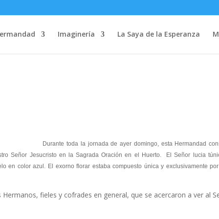
Hermandad
Imaginería
La Saya de la Esperanza
M
Durante toda la jornada de ayer domingo, esta Hermandad con
tro Señor Jesucristo en la Sagrada Oración en el Huerto. El Señor lucia tún
elo en color azul. El exorno florar estaba compuesto única y exclusivamente por 
nos, fieles y cofrades en general, que se acercaron a ver al S