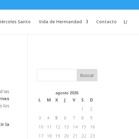
iércoles Santo
Vida de Hermandad
Contacto
d las
agosto 2026
ernes
L
M
X
J
V
S
D
s los
1
2
3
4
5
6
7
8
9
ir la
10
11
12
13
14
15
16
17
18
19
20
21
22
23