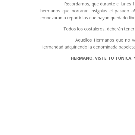
Recordamos, que durante el lunes 19
hermanos que portaran insignias el pasado año
empezaran a repartir las que hayan quedado libr
Todos los costaleros, deberán tener retirad
Aquellos Hermanos que no vayan a reali
Hermandad adquiriendo la denominada papeleta 
HERMANO, VISTE TU TÚNICA,