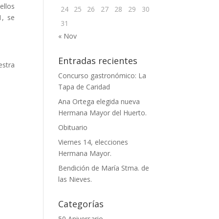
ellos
24
25
26
27
28
29
30
1, se
31
« Nov
Entradas recientes
stra
Concurso gastronómico: La
Tapa de Caridad
Ana Ortega elegida nueva
Hermana Mayor del Huerto.
Obituario
Viernes 14, elecciones
Hermana Mayor.
Bendición de María Stma. de
las Nieves.
Categorías
50 Aniversario