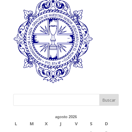
agosto 2026
L
M
X
J
V
S
D