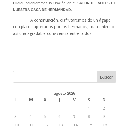
Prioral, celebraremos la Oración en el
SALON DE ACTOS DE
NUESTRA CASA DE HERMANDAD.
A continuación, disfrutaremos de un ágape
con platos aportados por los hermanos, manteniendo
así una agradable convivencia entre todos.
agosto 2026
L
M
X
J
V
S
D
1
2
3
4
5
6
7
8
9
10
11
12
13
14
15
16