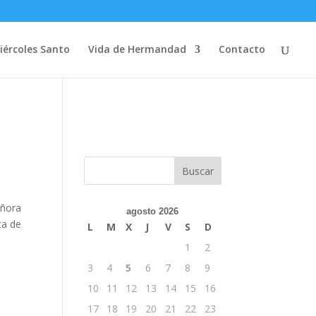
iércoles Santo
Vida de Hermandad
Contacto
eñora
agosto 2026
ta de
L
M
X
J
V
S
D
1
2
e
3
4
5
6
7
8
9
10
11
12
13
14
15
16
17
18
19
20
21
22
23