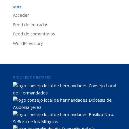
Meta
Acceder
Feed de entradas
Feed de comentarios
WordPress.org
ENLACES DE INTERÉS
Consejo Local
de Hermandades
Diócesis de
Asidonia-Jerez
Basílica Ntra.
Señora de los Milagros
Evangelio del día