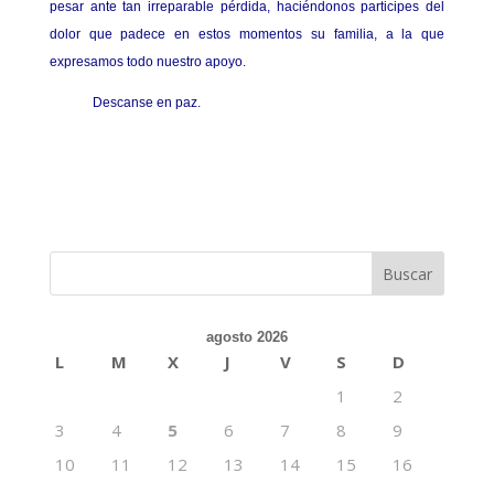
pesar ante tan irreparable pérdida, haciéndonos participes del
dolor que padece en estos momentos su familia, a la que
expresamos todo nuestro apoyo.
Descanse en paz.
agosto 2026
L
M
X
J
V
S
D
1
2
3
4
5
6
7
8
9
10
11
12
13
14
15
16