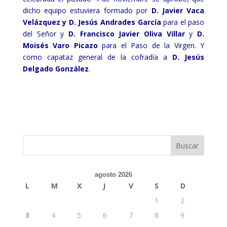
dicho equipo estuviera formado por
D. Javier Vaca
Velázquez y D. Jesús Andrades García
para el paso
del Señor y
D. Francisco Javier Oliva Villar
y
D.
Moisés Varo Picazo
para el Paso de la Virgen. Y
como capataz general de la cofradía a
D. Jesús
Delgado González
.
agosto 2026
L
M
X
J
V
S
D
1
2
3
4
5
6
7
8
9