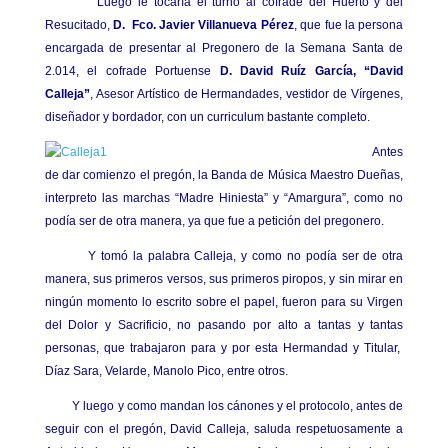
Luego le tocaría el turno al cofrade del Huerto y del
Resucitado,
D. Fco. Javier Villanueva Pérez
, que fue la persona
encargada de presentar al Pregonero de la Semana Santa de
2.014, el cofrade Portuense
D. David Ruíz García, “David
Calleja”
, Asesor Artístico de Hermandades, vestidor de Vírgenes,
diseñador y bordador, con un curriculum bastante completo.
Antes
de dar comienzo el pregón, la Banda de Música Maestro Dueñas,
interpreto las marchas “Madre Hiniesta” y “Amargura”, como no
podía ser de otra manera, ya que fue a petición del pregonero.
Y tomó la palabra Calleja, y como no podía ser de otra
manera, sus primeros versos, sus primeros piropos, y sin mirar en
ningún momento lo escrito sobre el papel, fueron para su Virgen
del Dolor y Sacrificio, no pasando por alto a tantas y tantas
personas, que trabajaron para y por esta Hermandad y Titular,
Díaz Sara, Velarde, Manolo Pico, entre otros.
Y luego y como mandan los cánones y el protocolo, antes de
seguir con el pregón, David Calleja, saluda respetuosamente a