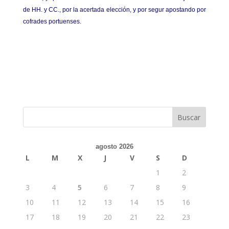
de HH. y CC., por la acertada elección, y por segur apostando por
cofrades portuenses.
agosto 2026
L
M
X
J
V
S
D
1
2
3
4
5
6
7
8
9
10
11
12
13
14
15
16
17
18
19
20
21
22
23