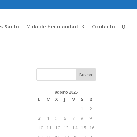
s Santo
Vida de Hermandad
Contacto
agosto 2026
L
M
X
J
V
S
D
1
2
3
4
5
6
7
8
9
10
11
12
13
14
15
16