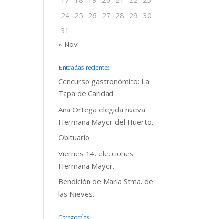
17
18
19
20
21
22
23
24
25
26
27
28
29
30
31
« Nov
Entradas recientes
Concurso gastronómico: La
Tapa de Caridad
Ana Ortega elegida nueva
Hermana Mayor del Huerto.
Obituario
Viernes 14, elecciones
Hermana Mayor.
Bendición de María Stma. de
las Nieves.
Categorías