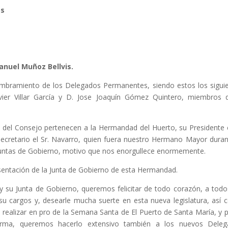
os
anuel Muñoz Bellvis.
to de los Delegados Permanentes, siendo estos los siguie
vier Villar García y D. Jose Joaquín Gómez Quintero, miembros 
jo pertenecen a la Hermandad del Huerto, su Presidente el
l Secretario el Sr. Navarro, quien fuera nuestro Hermano Mayor duran
a Juntas de Gobierno, motivo que nos enorgullece enormemente.
esentación de la Junta de Gobierno de esta Hermandad.
de Gobierno, queremos felicitar de todo corazón, a todos
u cargos y, desearle mucha suerte en esta nueva legislatura, así
 realizar en pro de la Semana Santa de El Puerto de Santa María, y p
orma, queremos hacerlo extensivo también a los nuevos Deleg