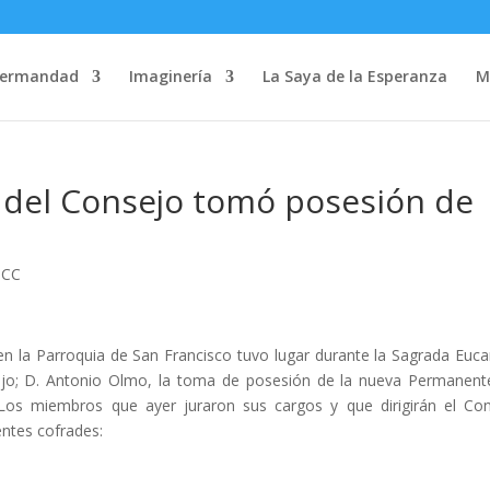
Hermandad
Imaginería
La Saya de la Esperanza
M
del Consejo tomó posesión de
 CC
rroquia de San Francisco tuvo lugar durante la Sagrada Eucar
nsejo; D. Antonio Olmo, la toma de posesión de la nueva Permanent
os miembros que ayer juraron sus cargos y que dirigirán el Co
entes cofrades: