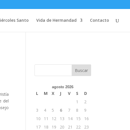
iércoles Santo
Vida de Hermandad
Contacto
agosto 2026
L
M
X
J
V
S
D
istía
e del
1
2
nsejo
3
4
5
6
7
8
9
10
11
12
13
14
15
16
17
18
19
20
21
22
23