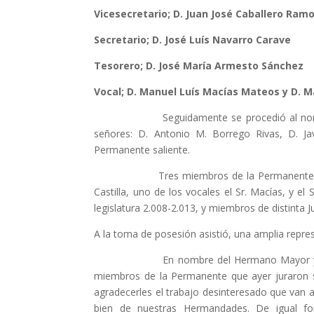
Vicesecretario; D. Juan José Caballero Ram
Secretario; D. José Luís Navarro Carave
Tesorero; D. José María Armesto Sánchez
Vocal; D. Manuel Luís Macías Mateos y D. M
Seguidamente se procedió al nombramien
señores: D. Antonio M. Borrego Rivas, D. Ja
Permanente saliente.
Tres miembros de la Permanente del Conse
Castilla, uno de los vocales el Sr. Macías, y e
legislatura 2.008-2.013, y miembros de distint
A la toma de posesión asistió, una amplia repr
En nombre del Hermano Mayor y su Junta 
miembros de la Permanente que ayer juraron s
agradecerles el trabajo desinteresado que van a
bien de nuestras Hermandades. De igual f