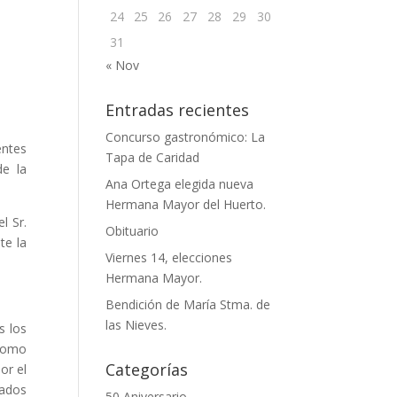
24
25
26
27
28
29
30
31
« Nov
Entradas recientes
Concurso gastronómico: La
ntes
Tapa de Caridad
de la
Ana Ortega elegida nueva
Hermana Mayor del Huerto.
 Sr.
Obituario
te la
Viernes 14, elecciones
Hermana Mayor.
Bendición de María Stma. de
las Nieves.
 los
 como
Categorías
or el
ados
50 Aniversario