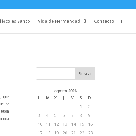
iércoles Santo
Vida de Hermandad
Contacto
agosto 2026
, que
L
M
X
J
V
S
D
ue se
1
2
n buen
3
4
5
6
7
8
9
an una
10
11
12
13
14
15
16
17
18
19
20
21
22
23