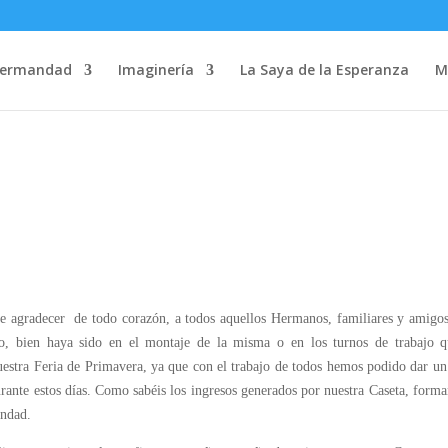
Hermandad
Imaginería
La Saya de la Esperanza
M
radecer de todo corazón, a todos aquellos Hermanos, familiares y amigos
o, bien haya sido en el montaje de la misma o en los turnos de trabajo q
uestra Feria de Primavera, ya que con el trabajo de todos hemos podido dar u
urante estos días. Como sabéis los ingresos generados por nuestra Caseta, form
andad.