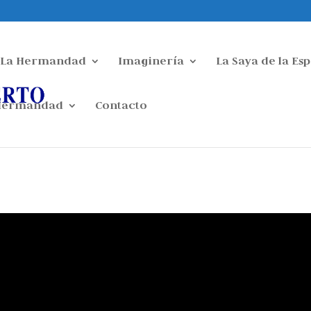
La Hermandad
Imaginería
La Saya de la Es
 Hermandad
Contacto