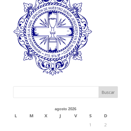
agosto 2026
L
M
X
J
V
S
D
1
2