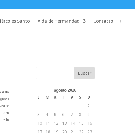
iércoles Santo
Vida de Hermandad
Contacto
agosto 2026
 esta
L
M
X
J
V
S
D
ogidos
1
2
isitar
n para
3
4
5
6
7
8
9
que la
10
11
12
13
14
15
16
17
18
19
20
21
22
23