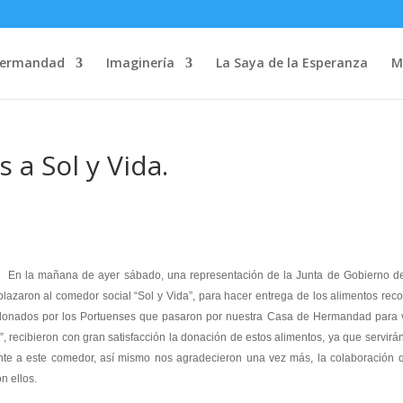
Hermandad
Imaginería
La Saya de la Esperanza
M
 a Sol y Vida.
añana de ayer sábado, una representación de la Junta de Gobierno de
zaron al comedor social “Sol y Vida”, para hacer entrega de los alimentos rec
 donados por los Portuenses que pasaron por nuestra Casa de Hermandad para v
, recibieron con gran satisfacción la donación de estos alimentos, ya que servirá
te a este comedor, así mismo nos agradecieron una vez más, la colaboración 
n ellos.