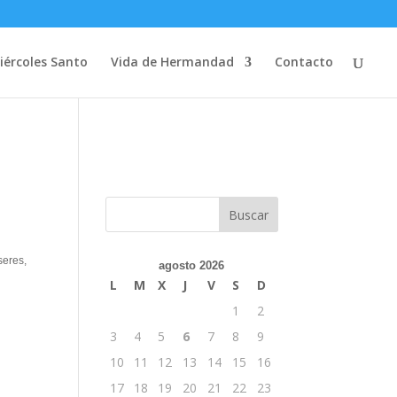
iércoles Santo
Vida de Hermandad
Contacto
seres,
agosto 2026
L
M
X
J
V
S
D
1
2
3
4
5
6
7
8
9
10
11
12
13
14
15
16
17
18
19
20
21
22
23