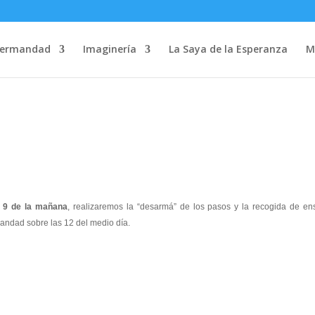
Hermandad
Imaginería
La Saya de la Esperanza
M
s 9 de la mañana
, realizaremos la “desarmá” de los pasos y la recogida de en
mandad sobre las 12 del medio día.