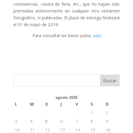
convivencias, caseta de feria, etc., que no hayan sido
premiadas anteriormente en cualquier otro certamen
fotográfico, ni publicadas. El plazo de entrega finalizará
el 31 de mayo de 2.016.
Para consultar las bases pulsa,
aquí
.
agosto 2026
L
M
X
J
V
S
D
1
2
3
4
5
6
7
8
9
10
11
12
13
14
15
16