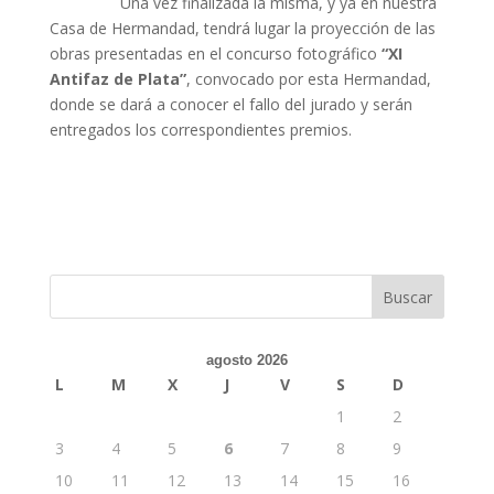
Una vez finalizada la misma, y ya en nuestra
Casa de Hermandad, tendrá lugar la proyección de las
obras presentadas en el concurso fotográfico
“XI
Antifaz de Plata”
, convocado por esta Hermandad,
donde se dará a conocer el fallo del jurado y serán
entregados los correspondientes premios.
agosto 2026
L
M
X
J
V
S
D
1
2
3
4
5
6
7
8
9
10
11
12
13
14
15
16