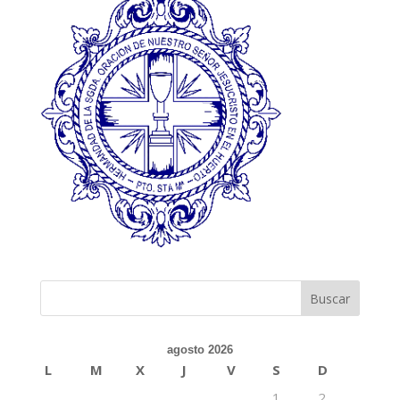
agosto 2026
L
M
X
J
V
S
D
1
2