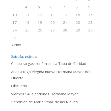
3
4
5
6
7
8
9
10
11
12
13
14
15
16
17
18
19
20
21
22
23
24
25
26
27
28
29
30
31
« Nov
Entradas recientes
Concurso gastronómico: La Tapa de Caridad
Ana Ortega elegida nueva Hermana Mayor del
Huerto.
Obituario
Viernes 14, elecciones Hermana Mayor.
Bendición de María Stma. de las Nieves.